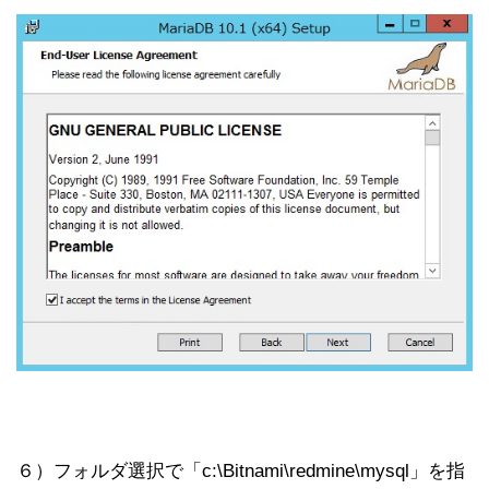
６）フォルダ選択で「c:\Bitnami\redmine\mysql」を指