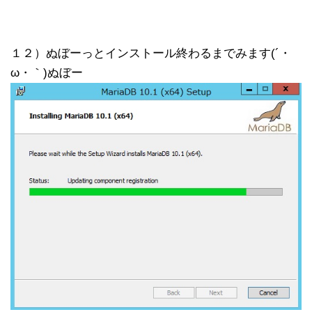
１２）ぬぼーっとインストール終わるまでみます(´・
ω・｀)ぬぼー