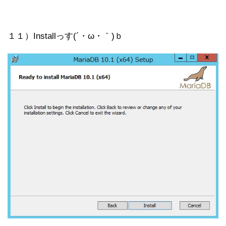
１１）Installっす(´・ω・｀)ｂ