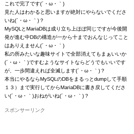
これで完了です(´・ω・｀)
見た人はわかると思いますが絶対にやらないでくださ
いね(´・ω・｀)？
MySQLとMariaDBは成り立ち上ほぼ同じですが今後開
発が進む中DBの構造が一から十までおんなじってこと
はありえません(´・ω・｀)
私の所みたいな趣味サイトで全部消えてもまぁいいか
(´・ω・｀)ですむようなサイトならどうでもいいです
が、一歩間違えれば全滅します(´・ω・｀)？
本当にやるならMySQLのDBをまるっとdumpして手順
１３）まで実行してからMariaDBに書き戻してくださ
い(´・ω・｀)おねがいね(´・ω・｀)？
スポンサーリンク