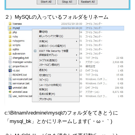
２）MySQLの入っているフォルダをリネーム
c:\Bitnami\redmine\mysqlのフォルダをてきとうに
「mysql_bk」とかにリネームします(´・ω・｀)