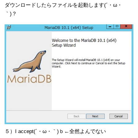
ダウンロードしたらファイルを起動します(´・ω・
｀)？
５）I accept(´・ω・｀)ｂ←全然よんでない