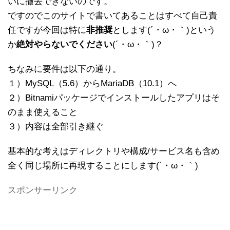
いに撤去できないのです。
ですのでこのサイトで書いてあることはすべて自己責
任ですが今回は特に
非推奨
とします(´・ω・｀)という
か
絶対やらないでください
(´・ω・｀)？
ちなみに要件は以下の通り。
１）MySQL（5.6）からMariaDB（10.1）へ
２）Bitnamiパッケージでインストールしたアプリはそ
のまま使えること
３）内容は全部引き継ぐ
基本的な考えはディレクトリや構成/サービス名も含め
全く同じ場所に再現することにします(´・ω・｀)
スポンサーリンク