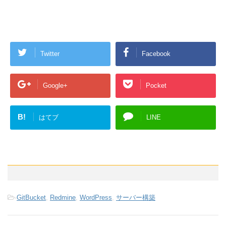
Twitter
Facebook
Google+
Pocket
B!
はてブ
LINE
-
GitBucket
,
Redmine
,
WordPress
,
サーバー構築