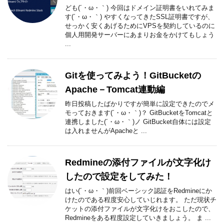
ども(´・ω・｀) 今回はドメイン証明書をいれてみま
す(´・ω・｀) やすくなってきたSSL証明書ですが、
せっかく安くあげるためにVPSを契約しているのに
個人用開発サーバーにあまりお金をかけてもしょう
...
Gitを使ってみよう！GitBucketの
Apache－Tomcat連動編
昨日投稿したばかりですが簡単に設定できたのでメ
モっておきます(´・ω・｀)？ GitBucketをTomcatと
連携しました(´・ω・｀)ノ GitBucket自体には設定
は入れませんがApacheと ...
Redmineの添付ファイルが文字化け
したので設定をしてみた！
はい(´・ω・｀)前回ベーシック認証をRedmineにか
けたのである程度安心していじれます。 ただ現状チ
ケットの添付ファイルが文字化けをおこしたので、
Redmineをある程度設定していきましょう。 ま ...