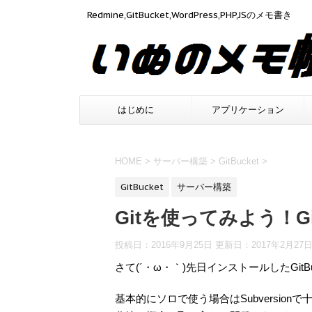
Redmine,GitBucket,WordPress,PHP,JSのメモ書き
はじめに
アプリケーション
HOME
>
サーバー構築
>
GitBucket
>
GitBucket
サーバー構築
Gitを使ってみよう！Gi
投稿日：2016年9月25日 更新日：
2017年2月27
さて(´・ω・｀)先日インストールしたGit
基本的にソロで使う場合はSubversi