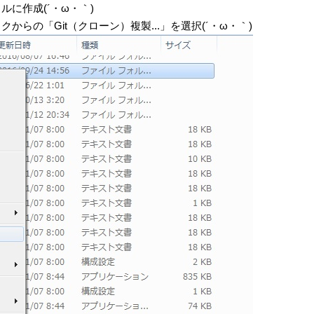
に作成(´・ω・｀)
らの「Git（クローン）複製...」を選択(´・ω・｀)