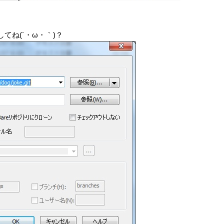
てね(´・ω・｀)？