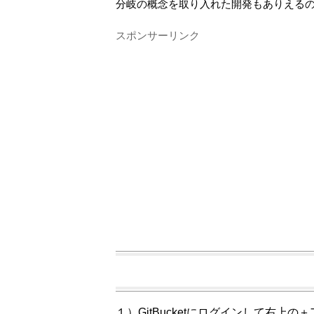
分岐の概念を取り入れた開発もありえるの
スポンサーリンク
１）GitBucketにログインして右上の＋ア