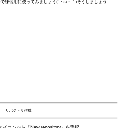
で練習用に使ってみましょう(´・ω・｀)そうしましょう
リポジトリ作成
イコンから「New repository」を選択。