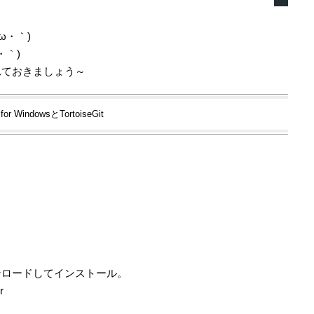
ω・｀)
・｀)
れておきましょう～
 for WindowsとTortoiseGit
ンロードしてインストール。
r