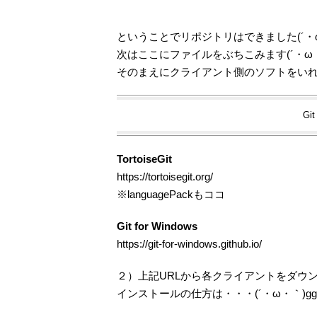
ということでリポジトリはできました(´・
次はここにファイルをぶちこみます(´・ω
そのまえにクライアント側のソフトをい
Git
TortoiseGit
https://tortoisegit.org/
※languagePackもココ
Git for Windows
https://git-for-windows.github.io/
２）上記URLから各クライアントをダウ
インストールの仕方は・・・(´・ω・｀)gg