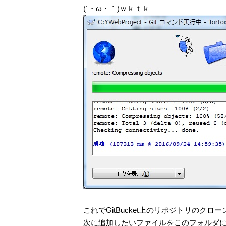
(´・ω・｀)ｗｋｔｋ
これでGitBucket上のリポジトリのクロー
次に追加したいファイルをこのフォルダ