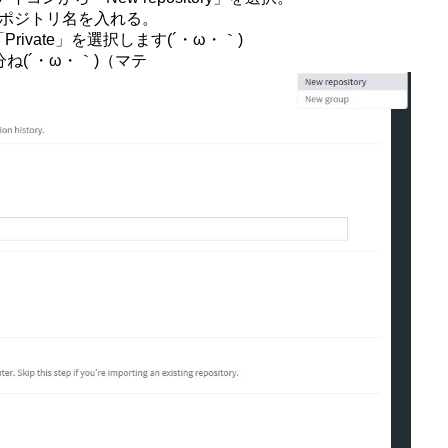
」にリポジトリ名を入れる。
ivate」を選択します(´・ω・｀)
ね(´・ω・｀)（マテ